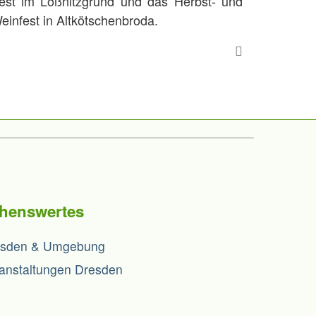
est im Lößnitzgrund und das Herbst- und
einfest in Altkötschenbroda.
henswertes
esden & Umgebung
anstaltungen Dresden