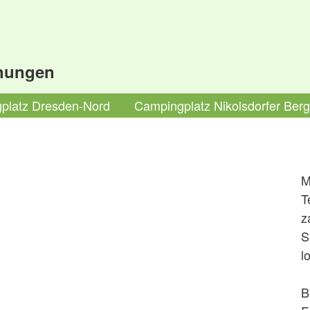
nungen
platz Dresden-Nord
Campingplatz Nikolsdorfer Berg
T
z
S
l
B