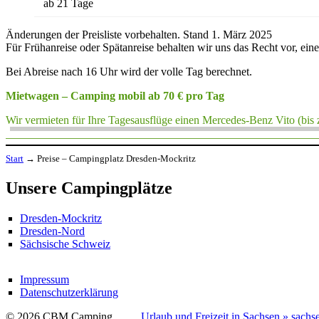
ab 21 Tage
Änderungen der Preisliste vorbehalten. Stand 1. März 2025
Für Frühanreise oder Spätanreise behalten wir uns das Recht vor, ei
Bei Abreise nach 16 Uhr wird der volle Tag berechnet.
Mietwagen – Camping mobil ab 70 € pro Tag
Wir vermieten für Ihre Tagesausflüge einen Mercedes-Benz Vito (bis z
Start
→
Preise – Campingplatz Dresden-Mockritz
Unsere Campingplätze
Dresden-Mockritz
Dresden-Nord
Sächsische Schweiz
Impressum
Datenschutzerklärung
© 2026 CBM Camping
Urlaub und Freizeit in Sachsen » sachs