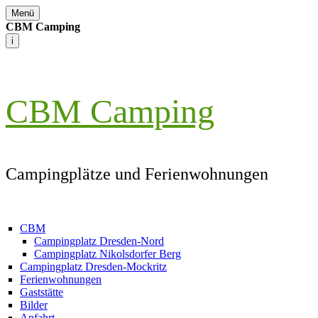
Menü
CBM Camping
i
CBM Camping
Campingplätze und Ferienwohnungen
CBM
Campingplatz Dresden-Nord
Campingplatz Nikolsdorfer Berg
Campingplatz Dresden-Mockritz
Ferienwohnungen
Gaststätte
Bilder
Anfahrt